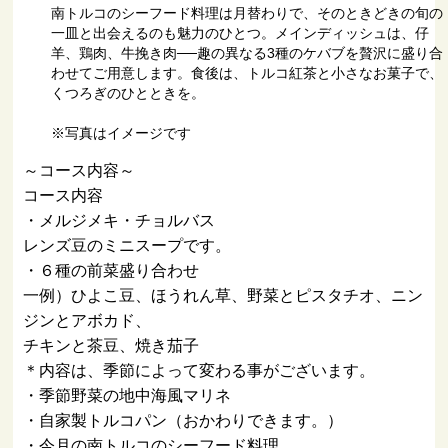
南トルコのシーフード料理は月替わりで、そのときどきの旬の
一皿と出会えるのも魅力のひとつ。メインディッシュは、仔
羊、鶏肉、牛挽き肉──趣の異なる3種のケバブを贅沢に盛り合
わせてご用意します。食後は、トルコ紅茶と小さなお菓子で、
くつろぎのひとときを。
※写真はイメージです
～コース内容～
コース内容
・メルジメキ・チョルバス
レンズ豆のミニスープです。
・６種の前菜盛り合わせ
一例）ひよこ豆、ほうれん草、野菜とピスタチオ、ニン
ジンとアボカド、
チキンと茶豆、焼き茄子
＊内容は、季節によって変わる事がございます。
・季節野菜の地中海風マリネ
・自家製トルコパン（おかわりできます。）
・今月の南トルコのシーフード料理